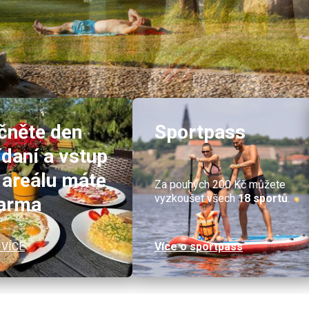
čněte den
Sportpass
ídaní a vstup
 areálu máte
Za pouhých 200 Kč můžete
vyzkoušet všech
18 sportů
.
arma
 VÍCE
Více o sportpass