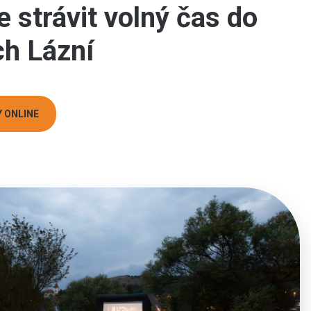
e strávit volný čas do
ch Lázní
 ONLINE