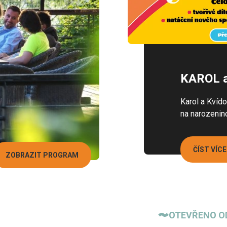
KAROL a 
Karol a Kvído
na narozenin
ČÍST VÍCE
ZOBRAZIT PROGRAM
OTEVŘENO OD