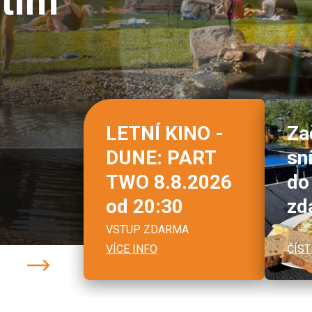
itím
LETNÍ KINO -
Za
DUNE: PART
sn
TWO 8.8.2026
do
od 20:30
zd
VSTUP ZDARMA
VÍCE INFO
ČÍST