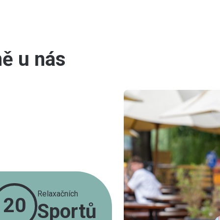
ně u nás
Relaxačních
20
Sportů