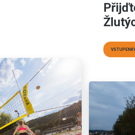
Přijďt
Žlutý
VSTUPENKY