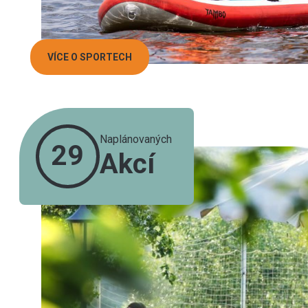
VÍCE O SPORTECH
Naplánovaných
29
Akcí