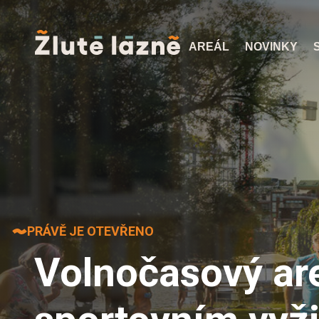
AREÁL
NOVINKY
PRÁVĚ JE OTEVŘENO
Volnočasový are