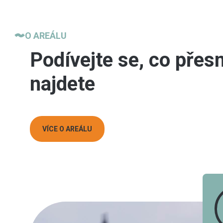
O AREÁLU
Podívejte se, co přes
najdete
VÍCE O AREÁLU