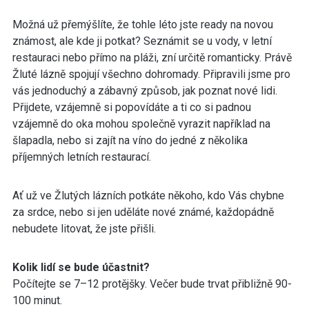
Možná už přemýšlíte, že tohle léto jste ready na novou
známost, ale kde ji potkat? Seznámit se u vody, v letní
restauraci nebo přímo na pláži, zní určitě romanticky. Právě
Žluté lázně spojují všechno dohromady. Připravili jsme pro
vás jednoduchý a zábavný způsob, jak poznat nové lidi.
Přijdete, vzájemně si popovídáte a ti co si padnou
vzájemně do oka mohou společně vyrazit například na
šlapadla, nebo si zajít na víno do jedné z několika
příjemných letních restaurací.
Ať už ve Žlutých lázních potkáte někoho, kdo Vás chybne
za srdce, nebo si jen uděláte nové známé, každopádně
nebudete litovat, že jste přišli.
Kolik lidí se bude účastnit?
Počítejte se 7–12 protějšky. Večer bude trvat přibližně 90-
100 minut.