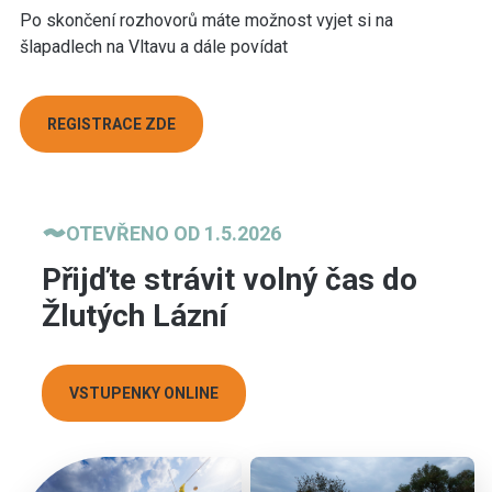
Po skončení rozhovorů máte možnost vyjet si na
šlapadlech na Vltavu a dále povídat
REGISTRACE ZDE
OTEVŘENO OD 1.5.2026
Přijďte strávit volný čas do
Žlutých Lázní
VSTUPENKY ONLINE