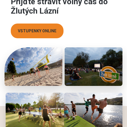
Přijďte strávit volný čas do
Žlutých Lázní
VSTUPENKY ONLINE