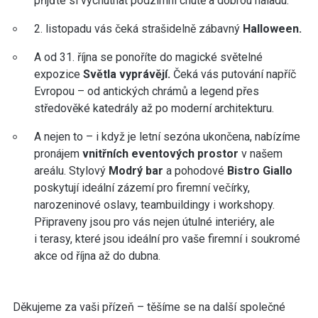
přijďte si vychutnat podzimní chutě a dobrou náladu.
2. listopadu vás čeká strašidelně zábavný
Halloween.
A od 31. října se ponoříte do magické světelné
expozice
Světla vyprávějí.
Čeká vás putování napříč
Evropou – od antických chrámů a legend přes
středověké katedrály až po moderní architekturu.
A nejen to – i když je letní sezóna ukončena, nabízíme
pronájem
vnitřních eventových prostor
v našem
areálu. Stylový
Modrý bar
a pohodové
Bistro Giallo
poskytují ideální zázemí pro firemní večírky,
narozeninové oslavy, teambuildingy i workshopy.
Připraveny jsou pro vás nejen útulné interiéry, ale
i terasy, které jsou ideální pro vaše firemní i soukromé
akce od října až do dubna.
Děkujeme za vaši přízeň – těšíme se na další společné